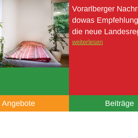
Vorarlberger Nachr
dowas Empfehlung
die neue Landesre
weiterlesen
Angebote
Beiträge