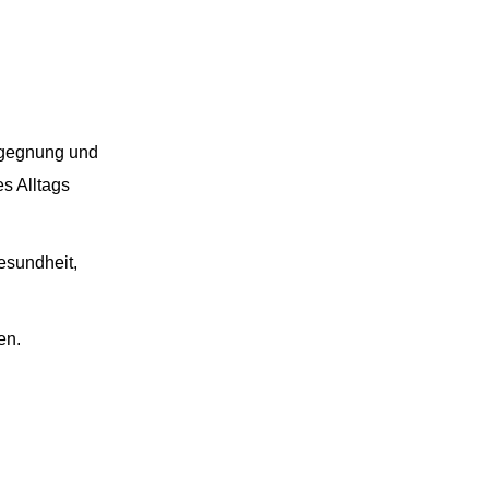
egegnung und
s Alltags
esundheit,
en.