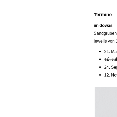
Termine
im dowas
Sandgruben
jeweils von 
21. Ma
16. Ju
24. Se
12. No