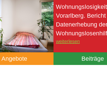
Wohnungslosigkeit
Vorarlberg. Bericht
Datenerhebung de
Wohnungslosenhil
weiterlesen
Angebote
Beiträge