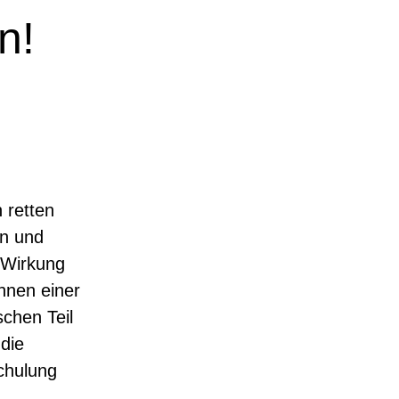
n!
 retten
en und
e Wirkung
nnen einer
schen Teil
die
chulung