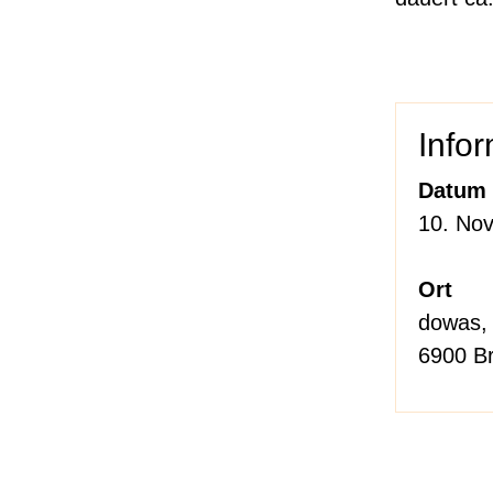
Info
Datum 
10. No
Ort
dowas,
6900 B